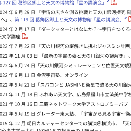
第 127 回 葛飾区郷土と天文の博物館「星の講演会」
024 年 6 月 29 日 「宇宙の広さを測る挑戦と天の川銀河
E へ」、
第 119 回 葛飾区郷土と天文の博物館「星の講演会」
024 年 2 月 17 日 「ダークマターとはなにか？～宇宙をつく
天文学講座
023 年 7 月 22 日 「天の川銀河の謎解きに挑むジャスミ
022 年 11 月 03 日 「最新の宇宙の姿と天の川銀河の謎解き
022 年 6 月 24 日「天の川銀河シミュレーションと位置天文観
22 年 6 月 11 日 金沢宇宙塾、オンライン
022 年 5 月 21 日「スパコンと JASMINE 衛星で迫る天
021 年 11 月 18 日 ふれあい天文学、広島県福山市立済美中学
021 年 10 月 16 日 三鷹ネットワーク大学アストロノミーパブ
021 年 5 月 19 日 グレーター東大塾、「宇宙から見る宇宙
019 年 12 月 朝日カルチャーセンターでの講演＠横浜市、
心考古学－小型 JASMINE で探る天の川銀河－」