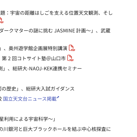
探究 副題：宇宙の距離はしごを支える位置天文観測、そし
るダークマターの謎に挑む JASMINE 計画～」、武蔵
ン計画」、奥州遊学館企画展特別講演
」、第 2 回コトサイト塾＠山口市
測」、総研大-NAOJ-KEK連携セミナー
の川銀河の歴史」、総研大入試ガイダンス
校
国立天文台ニュース掲載
～衛星利用による宇宙科学～」
「天の川銀河と巨大ブラックホールを結ぶ中心核探査に