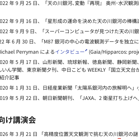
022 年 9 月 25 日、「天の川銀河､変動『再現』 奥州･水
022 年 9 月 16 日、「星形成の運命を決めた天の川銀河の棒
022 年 9 月 9 日、「スーパーコンピュータが見つけた天の
022 年 6 月 30 日、「M87 銀河の中心の電波観測データを独
hael Perryman による
インタビュー
(Gaia/Hipparcos: proj
020 年 5 月 17 日、山形新聞、琉球新報、徳島新聞、静
いん学聞、東京新聞夕刊、中日こども WEEKLY「国立天文台から銀
 の紹介記事
20 年 1 月 31 日、日経産業新聞「太陽系銀河内の旅解明へ」小
19 年 5 月 22 日、朝日新聞朝刊、「JAXA、2 衛星打ち上げ
向け講演会
026 年 3 月 21 日 「高精度位置天文観測で挑む天の川銀河の