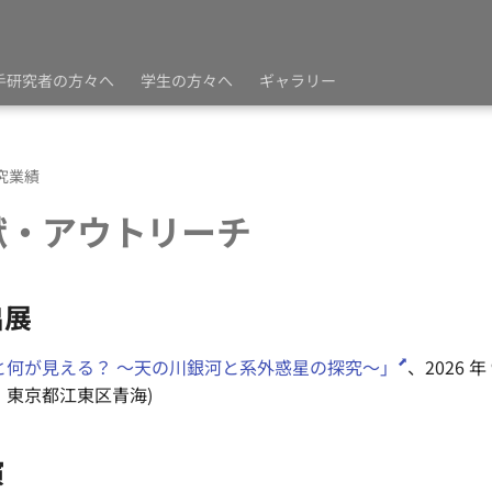
手研究者の方々へ
学生の方々へ
ギャラリー
究業績
献・アウトリーチ
出展
と何が見える？ 〜天の川銀河と系外惑星の探究〜」
、2026 年
、東京都江東区青海)
演