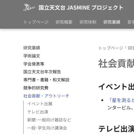
国立天文台 JASMINE プロジェクト
トップページ
研究概要
研究体制
研究業績
若
研究業績
トップページ
研
学術論文
社会貢
学会発表等
国立天文台年次報告
専門書・書籍・和文解説
イベント
競争的研究費
社会貢献・アウトリーチ
「星を測る
イベント出展
ンタービル
テレビ出演
新聞･一般向け雑誌など
テレビ出
一般･学生向け講演会