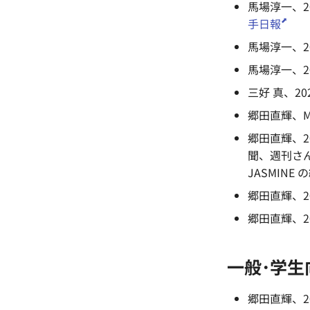
馬場淳一、2
手日報
馬場淳一、2
馬場淳一、2
三好 真、2
郷田直輝、Mic
郷田直輝、2
聞、週刊さん
JASMINE
郷田直輝、20
郷田直輝、20
一般･学生
郷田直輝、2