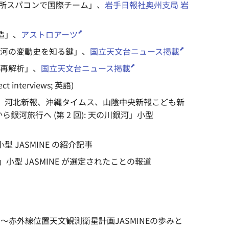
沢観測所スパコンで国際チーム」、
岩手日報社奥州支局 岩
構造」、
アストロアーツ
川銀河の変動史を知る鍵」、
国立天文台ニュース掲載
立に再解析」、
国立天文台ニュース掲載
ect interviews; 英語)
岡新聞、河北新報、沖縄タイムス、山陰中央新報こども新
河旅行へ (第 2 回): 天の川銀河」小型
型 JASMINE の紹介記事
へ」小型 JASMINE が選定されたことの報道
謎 ～赤外線位置天文観測衛星計画JASMINEの歩みと