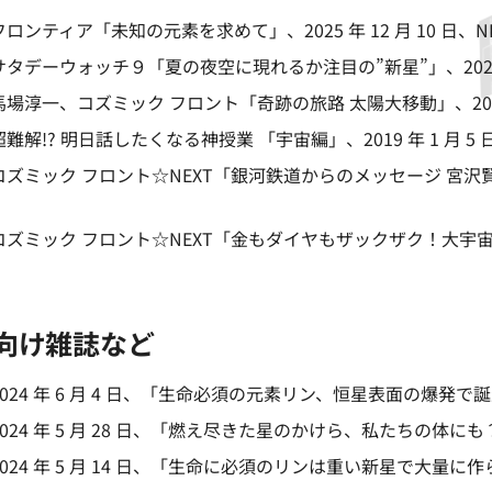
フロンティア「未知の元素を求めて」
、2025 年 12 月 10 日
サタデーウォッチ９「夏の夜空に現れるか注目の”新星”」
、202
馬場淳一、
コズミック フロント「奇跡の旅路 太陽大移動」
、20
超難解!? 明日話したくなる神授業 「宇宙編」
、2019 年 1 月 5 
コズミック フロント☆NEXT「銀河鉄道からのメッセージ 宮沢
コズミック フロント☆NEXT「金もダイヤもザックザク！大宇
向け雑誌など
024 年 6 月 4 日、「生命必須の元素リン、恒星表面の爆発で
024 年 5 月 28 日、「燃え尽きた星のかけら、私たちの体
024 年 5 月 14 日、「生命に必須のリンは重い新星で大量に