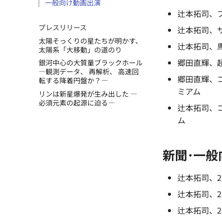
一般向け動画出演
辻本拓司、
プレスリリース
辻本拓司、
太陽そっくりの星たちが明かす、
辻本拓司、
太陽系「大移動」の道のり
郷田直輝、
銀河中心の大質量ブラックホール
―観測データ、 再解析、 高速回
郷田直輝、
転する降着円盤か？―
ミアム
リンは新星爆発が生み出した ―
必須元素の起源に迫る―
辻本拓司、
ム
新聞･一般
辻本拓司、2
辻本拓司、2
辻本拓司、2