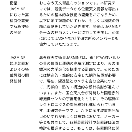
衛星
おこなう天文衛星ミッションです。本研究テー
JASMINE
マでは、観測データから位置天文情報を導出す
にむけた高
るための基本的な技術の開発をおこなうため、
精度位置天
以下に示す課題のいずれか、もしくは複数の課
文解析技術
題に貢献をしていただきます。開発は JASMINE
の開発
チームの担当メンバーと協力して実施し、必要
に応じて JAXA 宇宙科学研究所のメンバーとも
協力していただきます。
JASMINE
赤外線天文衛星JASMINEは、銀河中心核バルジ
観測装置お
の星の位置と運動の高精度測定により、天の川
よびその搭
銀河の力学進化を探求する計画です。そのため
載機器の開
には構造的・熱的に安定した観測装置が必要
発検討
で、現在、望遠鏡とカメラを含む全系につい
て、光学的・熱的・構造的な設計検討が進んで
います。また、国立天文台が開発した国産赤外
線撮像センサの宇宙用化とともに、その駆動エ
レクトロニクスの開発検討も進められていま
す。本研究テーマでは、以下に示す装置開発項
目のいずれかもしくは複数において、メーカー
等とも共同して、各種装置設計や装置評価法の
検討を推進すること、もしくは、装置開発に関