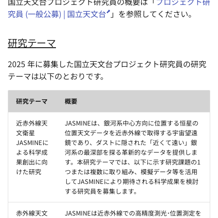
国立天文台プロジェクト研究員の概要は「
プロジェクト研
究員 (一般公募) | 国立天文台
」を参照してください。
研究テーマ
2025 年に募集した国立天文台プロジェクト研究員の研究
テーマは以下のとおりです。
研究テーマ
概要
近赤外線天
JASMINEは、銀河系中心方向に位置する恒星の
文衛星
位置天文データを近赤外線で取得する宇宙望遠
JASMINEに
鏡であり、ダストに隠された「近くて遠い」銀
よる科学成
河系の最深部を探る革新的なデータを提供しま
果創出に向
す。本研究テーマでは、以下に示す研究課題の1
けた研究
つまたは複数に取り組み、模擬データ等を活用
してJASMINEにより期待される科学成果を検討
する研究員を募集します。
赤外線天文
JASMINEは近赤外線での高精度測光･位置測定を