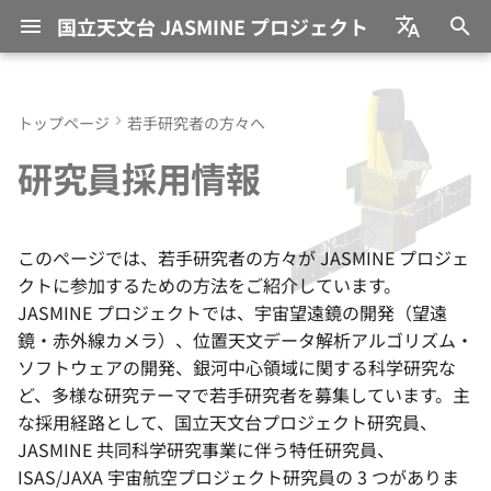
国立天文台 JASMINE プロジェクト
検
日本語
索
English
トップページ
若手研究者の方々へ
JASMINE (ジャスミン) と
メンバー一覧
学術論文
国立天文台プロジェクト研究
過去の研究テーマ
募集要項
教育環境
太陽そっくりの星たちが
を
研究員採用情報
は？
員
す、 太陽系「大移動」の
初
のり
JASMINE Consortium
学会発表等
これまでの採択課題
サイエンス目標
JASMINE 共同科学研究事業
期
銀河中心の大質量ブラッ
国際協力
国立天文台年次報告
このページでは、若手研究者の方々が JASMINE プロジェ
化
ール ―観測データ、 再解
衛星・観測装置
ISAS プロジェクト研究員
クトに参加するための方法をご紹介しています。
析、 高速回転する降着円
専門書・書籍・和文解説
JASMINE プロジェクトでは、宇宙望遠鏡の開発（望遠
か？―
鏡・赤外線カメラ）、位置天文データ解析アルゴリズム・
競争的研究費
ソフトウェアの開発、銀河中心領域に関する科学研究な
リンは新星爆発が生み出
ど、多様な研究テーマで若手研究者を募集しています。主
―必須元素の起源に迫る
社会貢献・アウトリーチ
な採用経路として、国立天文台プロジェクト研究員、
JASMINE 共同科学研究事業に伴う特任研究員、
プレスリリース
ISAS/JAXA 宇宙航空プロジェクト研究員の 3 つがありま