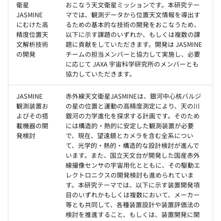
衛星
おこなう天文衛星ミッションです。本研究テー
JASMINE
マでは、観測データから位置天文情報を導出す
にむけた高
るための基本的な技術の開発をおこなうため、
精度位置天
以下に示す課題のいずれか、もしくは複数の課
文解析技術
題に貢献をしていただきます。開発は JASMINE
の開発
チームの担当メンバーと協力して実施し、必要
に応じて JAXA 宇宙科学研究所のメンバーとも
協力していただきます。
JASMINE
赤外線天文衛星JASMINEは、銀河中心核バルジ
観測装置お
の星の位置と運動の高精度測定により、天の川
よびその搭
銀河の力学進化を探求する計画です。そのため
載機器の開
には構造的・熱的に安定した観測装置が必要
発検討
で、現在、望遠鏡とカメラを含む全系につい
て、光学的・熱的・構造的な設計検討が進んで
います。また、国立天文台が開発した国産赤外
線撮像センサの宇宙用化とともに、その駆動エ
レクトロニクスの開発検討も進められていま
す。本研究テーマでは、以下に示す装置開発項
目のいずれかもしくは複数において、メーカー
等とも共同して、各種装置設計や装置評価法の
検討を推進すること、もしくは、装置開発に関