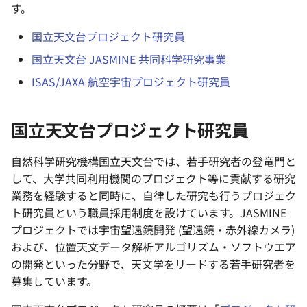
―必須元素の起源に迫る
す。
g
s
国立天文台プロジェクト研究員
国立天文台 JASMINE 共同科学研究事業
e
ISAS/JAXA 航空宇宙プロジェクト研究員
a
r
国立天文台プロジェクト研究員
c
h
自然科学研究機構国立天文台では、若手研究者の登竜門と
して、大学共同利用機関のプロジェクト等に貢献する研究
業務を経験すると同時に、自律した研究も行うプロジェク
ト研究員という職員採用制度を設けています。JASMINE
プロジェクトでは宇宙望遠鏡開発 (望遠鏡・赤外線カメラ)
および、位置天文データ解析アルゴリズム・ソフトウエア
の開発といった分野で、天文学をリードする若手研究者を
募集しています。