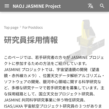
NAOJ JASMINE Project
I
日本語
n
English
Top page
For Postdocs
JASMINE (ジャスミン) と
Team Members
Papers
国立天文台プロジェクト研究
過去の研究テーマ
Call for Applications
Education
We are Not Alone Our Su
i
研究員採用情報
は？
員
Escaped From Galactic
t
Central Region Together
JASMINE Consortium
Presentations
Approved Programs
with Stellar “Twins”
サイエンス目標
JASMINE 共同科学研究事業
i
International
NAOJ annuals
このページでは、若手研究者の方々が JASMINE プロジェ
a
The Supermassive Black
衛星・観測装置
Collaborations
ISAS プロジェクト研究員
クトに参加するための方法をご紹介しています。
Hole at the Galactic Cent
Books/Articles
l
JASMINE プロジェクトでは、宇宙望遠鏡の開発（望遠
—EHT Observational Dat
鏡・赤外線カメラ）、位置天文データ解析アルゴリズム・
i
re-analysed and High-
Grants
ソフトウェアの開発、銀河中心領域に関する科学研究な
velocity rotating Accretio
z
ど、多様な研究テーマで若手研究者を募集しています。主
Disk found?
Outreach
な採用経路として、国立天文台プロジェクト研究員、
i
JASMINE 共同科学研究事業に伴う特任研究員、
リンは新星爆発が生み出
n
Press Release
ISAS/JAXA 宇宙航空プロジェクト研究員の 3 つがありま