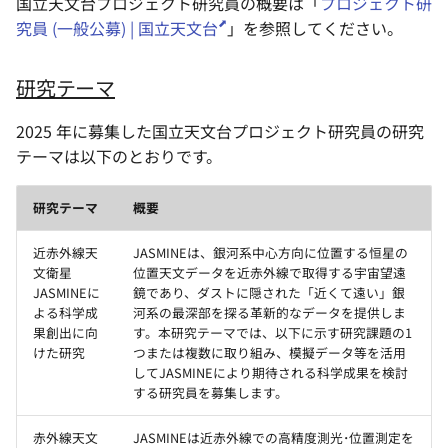
国立天文台プロジェクト研究員の概要は「
プロジェクト研
究員 (一般公募) | 国立天文台
」を参照してください。
研究テーマ
2025 年に募集した国立天文台プロジェクト研究員の研究
テーマは以下のとおりです。
研究テーマ
概要
近赤外線天
JASMINEは、銀河系中心方向に位置する恒星の
文衛星
位置天文データを近赤外線で取得する宇宙望遠
JASMINEに
鏡であり、ダストに隠された「近くて遠い」銀
よる科学成
河系の最深部を探る革新的なデータを提供しま
果創出に向
す。本研究テーマでは、以下に示す研究課題の1
けた研究
つまたは複数に取り組み、模擬データ等を活用
してJASMINEにより期待される科学成果を検討
する研究員を募集します。
赤外線天文
JASMINEは近赤外線での高精度測光･位置測定を