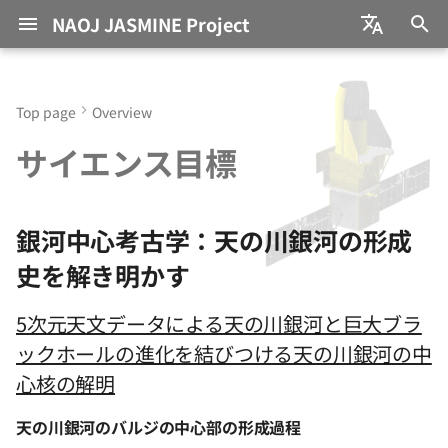
NAOJ JASMINE Project
I
日本語
n
English
Top page
Overview
銀河中心考古学：天の川銀河
Team Members
Papers
研究員採用情報
Education
We are Not Alone Our Su
過去の研究テーマ
Call for Applications
i
サイエンス目標
の形成史を解き明かす
Escaped From Galactic
t
Central Region Together
JASMINE Consortium
Presentations
NAOJ Project
Approved Programs
with Stellar “Twins”
ハビタブル惑星探査：生命の
Researchers
i
可能性を探る
International
NAOJ annuals
銀河中心考古学：天の川銀河の形成
a
The Supermassive Black
Collaborations
JASMINE Grants
史を解き明かす
Hole at the Galactic Cent
Books/Articles
l
—EHT Observational Dat
i
5次元天文データによる天の川銀河と巨大ブラ
re-analysed and High-
Grants
ックホールの進化を結びつける天の川銀河の中
velocity rotating Accretio
z
Disk found?
Outreach
心核の解明
i
リンは新星爆発が生み出
天の川銀河のバルジの中心部の形成過程
n
Press Release