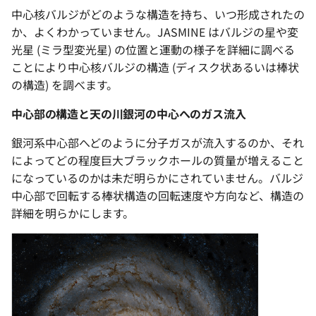
―必須元素の起源に迫る
g
中心核バルジがどのような構造を持ち、いつ形成されたの
か、よくわかっていません。JASMINE はバルジの星や変
s
光星 (ミラ型変光星) の位置と運動の様子を詳細に調べる
e
ことにより中心核バルジの構造 (ディスク状あるいは棒状
の構造) を調べます。
a
r
中心部の構造と天の川銀河の中心へのガス流入
c
銀河系中心部へどのように分子ガスが流入するのか、それ
によってどの程度巨大ブラックホールの質量が増えること
h
になっているのかは未だ明らかにされていません。バルジ
中心部で回転する棒状構造の回転速度や方向など、構造の
詳細を明らかにします。