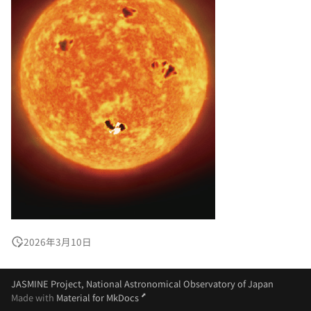
2026年3月10日
JASMINE Project, National Astronomical Observatory of Japan
Made with
Material for MkDocs