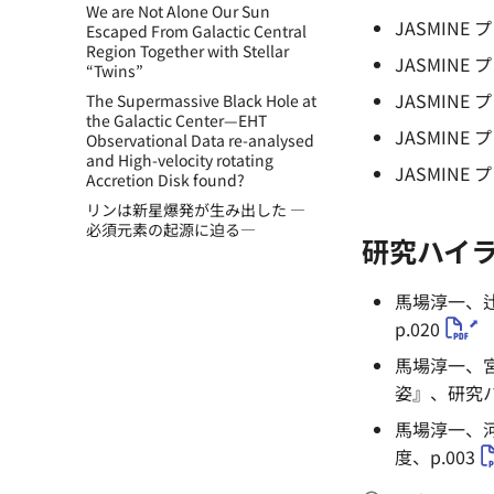
We are Not Alone Our Sun
JASMINE
Escaped From Galactic Central
Region Together with Stellar
JASMINE
“Twins”
JASMINE
The Supermassive Black Hole at
the Galactic Center—EHT
JASMINE
Observational Data re-analysed
and High-velocity rotating
JASMINE
Accretion Disk found?
リンは新星爆発が生み出した ―
必須元素の起源に迫る―
研究ハイ
馬場淳一、辻
p.020
馬場淳一、
姿』、研究ハイ
馬場淳一、河
度、p.003