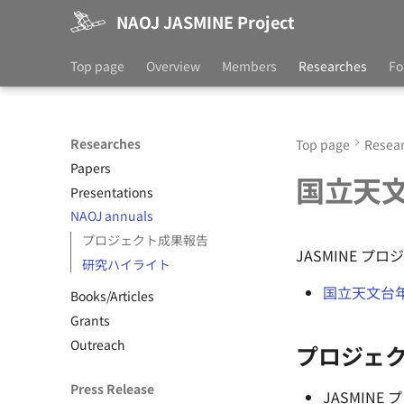
NAOJ JASMINE Project
Top page
Overview
Members
Researches
Fo
Researches
Top page
Resea
Papers
国立天
Presentations
NAOJ annuals
プロジェクト成果報告
JASMINE 
研究ハイライト
国立天文台
Books/Articles
Grants
Outreach
プロジェ
Press Release
JASMINE