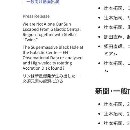
一般向け動画出演
辻本拓司、
Press Release
辻本拓司、
We are Not Alone Our Sun
辻本拓司、
Escaped From Galactic Central
Region Together with Stellar
郷田直輝、
“Twins”
郷田直輝、
The Supermassive Black Hole at
the Galactic Center—EHT
ミアム
Observational Data re-analysed
辻本拓司、
and High-velocity rotating
Accretion Disk found?
ム
リンは新星爆発が生み出した ―
必須元素の起源に迫る―
新聞･一般
辻本拓司、2
辻本拓司、2
辻本拓司、2