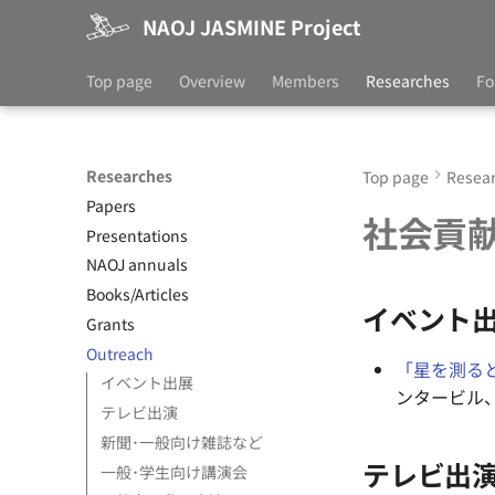
NAOJ JASMINE Project
Top page
Overview
Members
Researches
Fo
Researches
Top page
Resea
Papers
社会貢
Presentations
NAOJ annuals
Books/Articles
イベント
Grants
Outreach
「星を測る
イベント出展
ンタービル
テレビ出演
新聞･一般向け雑誌など
テレビ出
一般･学生向け講演会