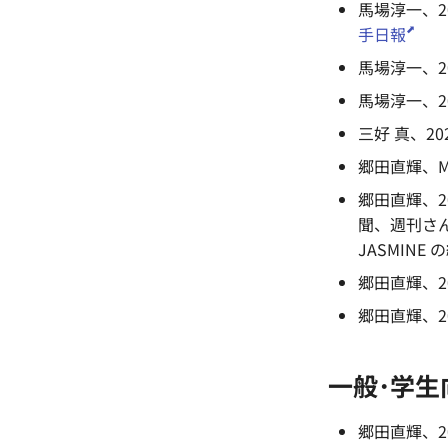
馬場淳一、2
手日報
馬場淳一、2
馬場淳一、2
三好 真、2
郷田直輝、Mic
郷田直輝、2
聞、週刊さん
JASMINE
郷田直輝、20
郷田直輝、20
一般･学生
郷田直輝、2