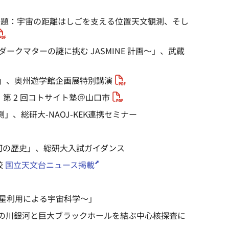
探究 副題：宇宙の距離はしごを支える位置天文観測、そし
るダークマターの謎に挑む JASMINE 計画～」、武蔵
ン計画」、奥州遊学館企画展特別講演
」、第 2 回コトサイト塾＠山口市
測」、総研大-NAOJ-KEK連携セミナー
の川銀河の歴史」、総研大入試ガイダンス
校
国立天文台ニュース掲載
～衛星利用による宇宙科学～」
「天の川銀河と巨大ブラックホールを結ぶ中心核探査に