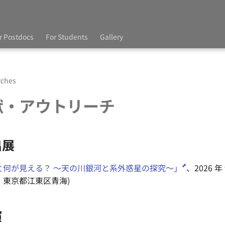
r Postdocs
For Students
Gallery
rches
献・アウトリーチ
出展
と何が見える？ 〜天の川銀河と系外惑星の探究〜」
、2026 年
、東京都江東区青海)
演