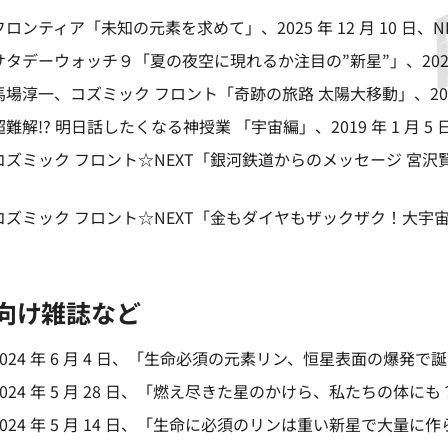
フロンティア「未知の元素を求めて」
、2025 年 12 月 10 日
サタデーウォッチ９「夏の夜空に現れるか注目の”新星”」
、202
馬場淳一、
コズミック フロント「奇跡の旅路 太陽大移動」
、20
超難解!? 明日話したくなる神授業 「宇宙編」
、2019 年 1 月 5 
コズミック フロント☆NEXT「銀河鉄道からのメッセージ 宮沢
コズミック フロント☆NEXT「金もダイヤもザックザク！大宇
向け雑誌など
024 年 6 月 4 日、「生命必須の元素リン、恒星表面の爆発で
024 年 5 月 28 日、「燃え尽きた星のかけら、私たちの体
024 年 5 月 14 日、「生命に必須のリンは重い新星で大量に