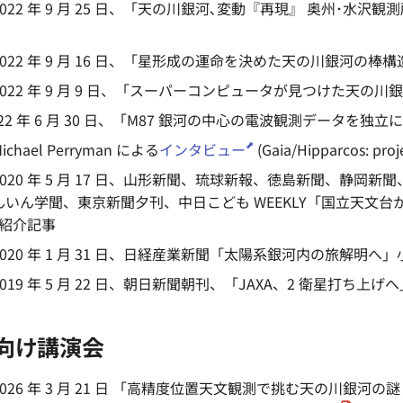
022 年 9 月 25 日、「天の川銀河､変動『再現』 奥州･水
022 年 9 月 16 日、「星形成の運命を決めた天の川銀河の棒
022 年 9 月 9 日、「スーパーコンピュータが見つけた天の
022 年 6 月 30 日、「M87 銀河の中心の電波観測データを独
hael Perryman による
インタビュー
(Gaia/Hipparcos: proj
020 年 5 月 17 日、山形新聞、琉球新報、徳島新聞、静
いん学聞、東京新聞夕刊、中日こども WEEKLY「国立天文台から銀
 の紹介記事
20 年 1 月 31 日、日経産業新聞「太陽系銀河内の旅解明へ」小
19 年 5 月 22 日、朝日新聞朝刊、「JAXA、2 衛星打ち上げ
向け講演会
026 年 3 月 21 日 「高精度位置天文観測で挑む天の川銀河の