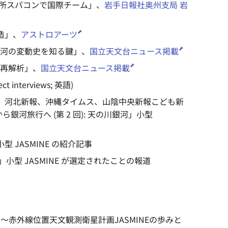
沢観測所スパコンで国際チーム」、
岩手日報社奥州支局 岩
構造」、
アストロアーツ
川銀河の変動史を知る鍵」、
国立天文台ニュース掲載
立に再解析」、
国立天文台ニュース掲載
ect interviews; 英語)
岡新聞、河北新報、沖縄タイムス、山陰中央新報こども新
河旅行へ (第 2 回): 天の川銀河」小型
型 JASMINE の紹介記事
へ」小型 JASMINE が選定されたことの報道
謎 ～赤外線位置天文観測衛星計画JASMINEの歩みと