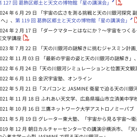
第 127 回 葛飾区郷土と天文の博物館「星の講演会」
024 年 6 月 29 日 「宇宙の広さを測る挑戦と天の川銀河
E へ」、
第 119 回 葛飾区郷土と天文の博物館「星の講演会」
024 年 2 月 17 日 「ダークマターとはなにか？～宇宙をつく
天文学講座
023 年 7 月 22 日 「天の川銀河の謎解きに挑むジャスミ
022 年 11 月 03 日 「最新の宇宙の姿と天の川銀河の謎解き
022 年 6 月 24 日「天の川銀河シミュレーションと位置天文観
22 年 6 月 11 日 金沢宇宙塾、オンライン
022 年 5 月 21 日「スパコンと JASMINE 衛星で迫る天
021 年 11 月 18 日 ふれあい天文学、広島県福山市立済美中学
021 年 10 月 16 日 三鷹ネットワーク大学アストロノミーパブ
021 年 5 月 19 日 グレーター東大塾、「宇宙から見る宇宙
019 年 12 月 朝日カルチャーセンターでの講演＠横浜市、
心考古学－小型 JASMINE で探る天の川銀河－」