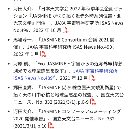
―必須元素の起源に迫る―
g
河田大介、「日本天文学会 2022 年秋季年会企画セッ
s
ション『JASMINE が切り拓く近赤外時系列位置・測
光天文学』開催」、JAXA 宇宙科学研究所 ISAS News
e
No.499、2022 年 10 月
a
馬場淳一、「JASMINE Consortium 会議 2021 開
r
催」、JAXA 宇宙科学研究所 ISAS News No.490、
2022 年 1 月
c
河原 創、「Exo-JASMINE ~ 宇宙からの近赤外線精密
h
測光で地球型惑星を探す」、
JAXA 宇宙科学研究所
ISAS News No.489
、2021 年 12 月
郷田直輝、「JASMINE (赤外線位置天文観測衛星) で
拓く天の川中心核と地球型惑星の探査」、国立天文台
ニュース、No. 332 (2021/3/1), p.6-9
河田大介、「JASMINE コンソーシアムミーティング
2020 開催報告」、国立天文台ニュース、No. 332
(2021/3/1), p.10