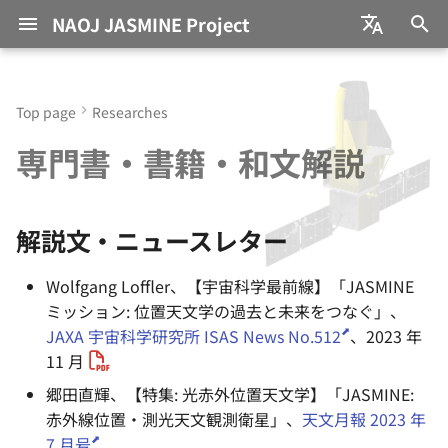
NAOJ JASMINE Project
I
日本語
n
English
Top page
Researches
JASMINE (ジャスミン) と
Team Members
解説文・ニュースレター
We are Not Alone Our Sun
研究員採用情報
Education
過去の研究テーマ
Call for Applications
i
専門書・書籍・和文解説
は？
Escaped From Galactic
t
Central Region Together
JASMINE Consortium
専門書・書籍
NAOJ Project
Approved Programs
with Stellar “Twins”
サイエンス目標
Researchers
i
International
解説文・ニュースレター
a
The Supermassive Black
衛星・観測装置
Collaborations
JASMINE Grants
Hole at the Galactic Center
l
Wolfgang Loffler、【宇宙科学最前線】「JASMINE
—EHT Observational Data
ミッション: 位置天文学の過去と未来をつなぐ」、
i
re-analysed and High-
JAXA 宇宙科学研究所 ISAS News No.512
、2023 年
velocity rotating Accretion
z
11 月
Disk found?
i
郷田直輝、【特集: 光赤外位置天文学】「JASMINE:
赤外線位置・測光天文観測衛星」、
天文月報 2023 年
リンは新星爆発が生み出した
n
7 月号