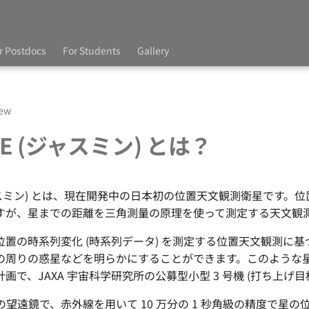
r Postdocs
For Students
Gallery
iew
NE (ジャスミン) とは？
(ジャスミン) とは、現在開発中の日本初の位置天文観測衛星です
すが、星までの距離を三角測量の原理を使って測定する天文観
置の時系列変化 (時系列データ) を測定する位置天文観測に基づ
の周りの惑星などを明らかにすることができます。このような
で、JAXA 宇宙科学研究所の公募型小型 3 号機 (打ち上げ目標 
m の望遠鏡で、赤外線を用いて 10 万分の 1 秒角級の精度で