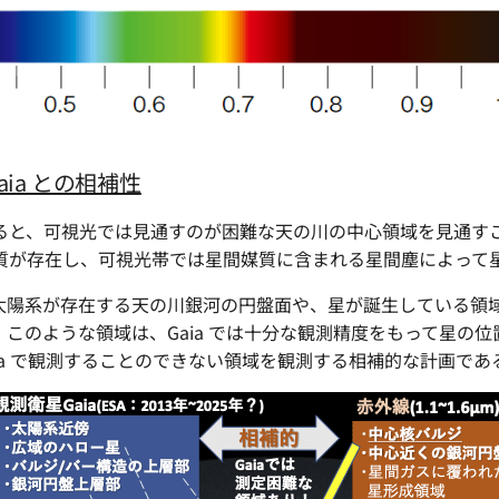
aia との相補性
ると、可視光では見通すのが困難な天の川の中心領域を見通す
質が存在し、可視光帯では星間媒質に含まれる星間塵によって
太陽系が存在する天の川銀河の円盤面や、星が誕生している領
。このような領域は、Gaia では十分な観測精度をもって星の
は Gaia で観測することのできない領域を観測する相補的な計画で