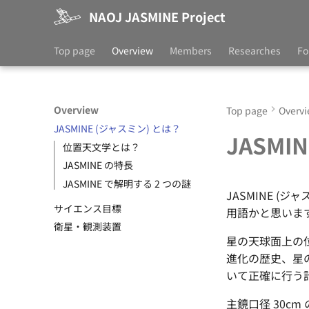
NAOJ JASMINE Project
Top page
Overview
Members
Researches
Fo
Overview
Top page
Overv
JASMINE (ジャスミン) とは？
JASMI
位置天文学とは？
JASMINE の特長
JASMINE で解明する 2 つの謎
JASMINE 
サイエンス目標
用語かと思いま
衛星・観測装置
星の天球面上の位
進化の歴史、星
いて正確に行う計画
主鏡口径 30c