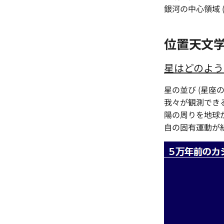
銀河の中心領域 
位置天文
星はどのよう
星の並び (星
我々が観測でき
陽の周りを地球
自の固有運動が