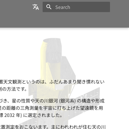
Initializing search
日本語
English
。位置天文観測というのは、ふだんあまり聞き慣れない
測の方法です。
き、星の性質や天の川銀河 (銀河系) の構造や形成
星の距離の三角測量を宇宙に打ち上げた望遠鏡を用
2032 年) に選定されました。
星の位置測定をおこないます。主にわれわれが住む天の川